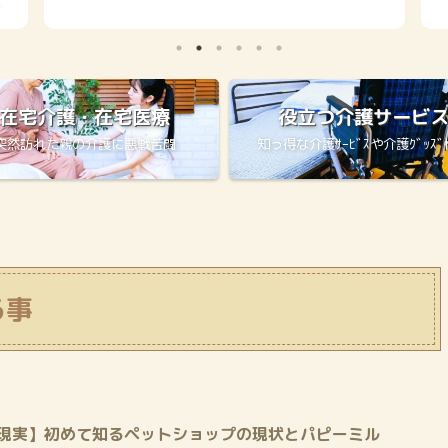
性肺炎は
たが、今回は現実に医療崩壊が目の前にあり病院へ行くのも入
我が家の経
院するのも一筋縄ではいきませんでした。 発熱と全身脱力 とに
特徴 誤
かく動けなくなる その日は朝食も普通に食べ、 洗濯に掃除と何
べきものが
の異変もなく元気に動いていました。 AM10:00 少し長くトイ
..
レに籠っている 父が心配して私が声を掛けたけどその時は大丈
夫でした。 しか ...
在宅介護・在宅医療
役立つ介護サービ
突然訪れた親の介護に悪戦苦闘
知っ得な介護ｻｰﾋﾞｽや介護ｸﾞｯｽ
る事
現実】初めて知るペットショップの現状とパピーミル