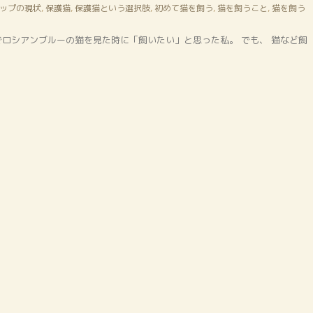
ップの現状
,
保護猫
,
保護猫という選択肢
,
初めて猫を飼う
,
猫を飼うこと
,
猫を飼う
ロシアンブルーの猫を見た時に「飼いたい」と思った私。 でも、 猫など飼