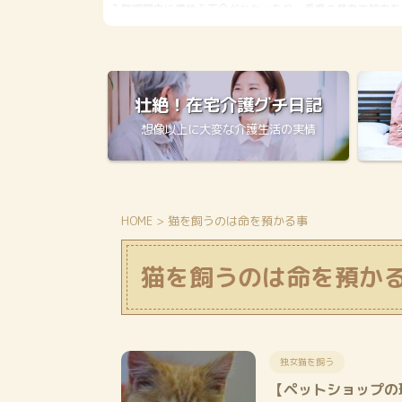
重度の貧血で輸血をし
レントゲン画像に驚いたのでした。 特に高齢者の誤嚥
前の母とは別人 たった
所謂肺炎の症状が出づらく見逃しがちになるとの事 
ものなのか・・・ そ
験を少し記させて頂きます 高齢者の誤嚥性肺炎とその
護を始めたバタバタな
嚥性肺炎(ごえんせいはいえん)は、口から食道へ入る
→「要介護４認定」に
気管に入ってしまうことを誤嚥と言い、胃または口から .
壮絶！在宅介護グチ日記
想像以上に大変な介護生活の実情
HOME
>
猫を飼うのは命を預かる事
猫を飼うのは命を預か
独女猫を飼う
【ペットショップの