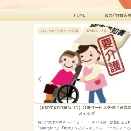
HOME
親の介護は突然
入院
高齢親の介護
ビスを受ける為の５
【見逃すな】高齢者 誤嚥性肺炎の特徴６
母が誤嚥性肺炎で救急搬送されました。 しかしそれ
年夏に緊急搬送され
状が「肺炎を起こしている」とは全く想像つかない感
母 2ヶ月ちょっとの
のです。 なので誤嚥性肺炎の診断に、肺が真っ白にな