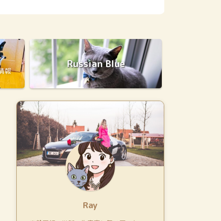
ら良いのかネットで色々と調べていくうちにわかった 「ペット
んの所で猫
ショップの現実、現状」 「パピーミルという言葉と意味」 そ
を知り、ど
れは恥ずかしながら私が全く知らなかった現実なのでした。
したが初め
猫を飼おうと思ったとき、はじめて知ったペットショップの現
て・・・ 
実 今回は「独女、猫を飼う」シリーズ」の番外編です &nbsp
き 「まず
...
千葉まで行っ
ス
Russian Blue
ﾞ情報
Ray