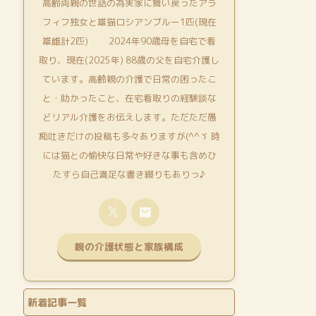
高齢両親の世話の為実家に舞い戻ったアラ
フィフ独女と雄猫ロシアンブルー1匹(現在
雄雌計2匹) 2024年90歳母を自宅で看
取り、現在(2025年) 88歳の父を自宅介護し
ています。高齢親の介護で日常の困ったこ
と・助かったこと、在宅看取りの経験談な
どリアル介護をお伝えします。ただただ愚
痴吐きだけの投稿も多々ありますが(^^ゞ 時
には猫との愉快な日常や好きな事も含めひ
たすら自己満足な書き綴りもありっ♪
親の介護状態と家族構成
新着記事一覧