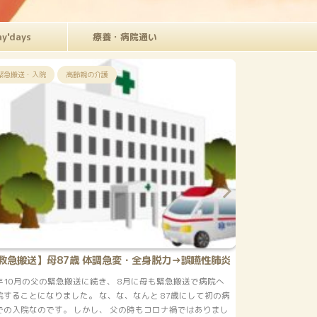
ay'days
療養・病院通い
独女猫を飼う
独女猫を
【ペットショップの現実】初めて知るペットショップ
【独女 
の現状とパピーミル
初めてペットショップでロシアンブルーの猫を見た時に「飼い
今回は『独
たい」と思った私。 でも、 猫など飼ったことないし、 どうした
初めての出