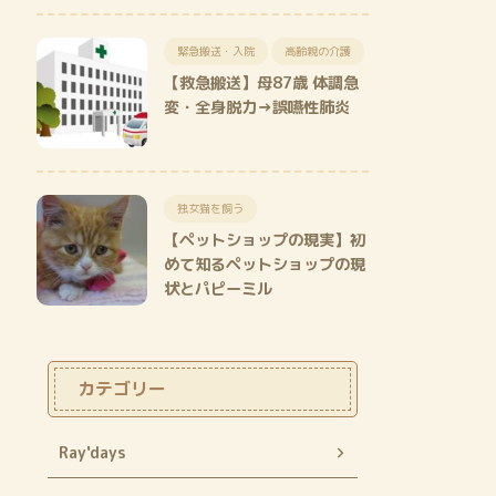
緊急搬送・入院
高齢親の介護
【救急搬送】母87歳 体調急
変・全身脱力→誤嚥性肺炎
独女猫を飼う
【ペットショップの現実】初
めて知るペットショップの現
状とパピーミル
カテゴリー
Ray'days