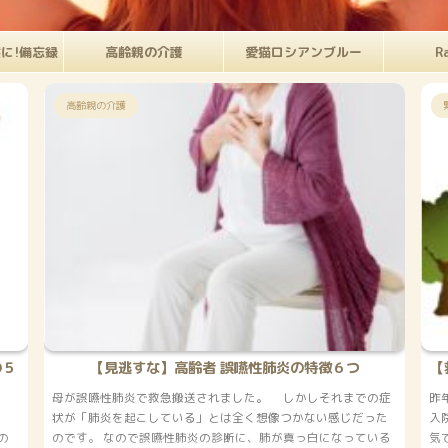
に!備忘録
高齢親の介護
愛猫ロシアンブルー
R
緊急搬送・入院
高齢親の介護
つ
【救急搬送】母87歳 体調急変・全身脱力→誤嚥性肺炎
までの症
昨年10月の父の緊急搬送に続き、 8月に母も緊急搬送で病院へ
じだった
入院することになりました。 な、な、なんと 87歳にして初の病
っている
気での入院なのです。 しかし、 父の時もコロナ禍ではありまし